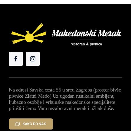
Na adresi Savska cesta 56 u srcu Zagreba (prostor bivše
pivnice Zlatni Medo) Uz ugodan rustikalni ambijent,
ljubazno osoblje i vrhunske makedonske specijalitete
priuštiti ćemo Vam nezaboravni merak i užitak duše.
KAKO DO NAS